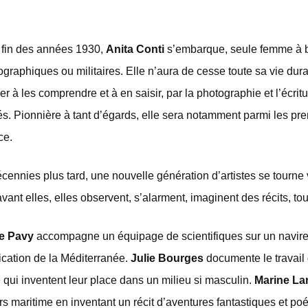
 fin des années 1930,
Anita Conti
s’embarque, seule femme à bo
graphiques ou militaires. Elle n’aura de cesse toute sa vie dur
r à les comprendre et à en saisir, par la photographie et l’écrit
ités. Pionnière à tant d’égards, elle sera notamment parmi les pr
ce.
cennies plus tard, une nouvelle génération d’artistes se tourn
vant elles, elles observent, s’alarment, imaginent des récits, to
te Pavy
accompagne un équipage de scientifiques sur un navire 
fication de la Méditerranée.
Julie Bourges
documente le travail
 qui inventent leur place dans un milieu si masculin.
Marine La
ers maritime en inventant un récit d’aventures fantastiques et poé