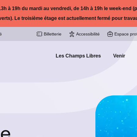
: 13h à 19h du mardi au vendredi, de 14h à 19h le week-end (p
uverts). Le troisième étage est actuellement fermé pour trav
é
Billetterie
Accessibilité
Espace pro
Les Champs Libres
Venir
ne