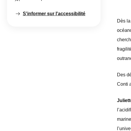
S'informer sur l'accessibilité
Dès la
océano
cherche
fragil
outran
Des dé
Conti a
Juliet
l’acidi
marine
l’univ