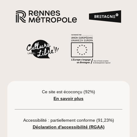
Marque
Rennes Métropole
Cofinancé p
Label Culture Libre
Ce site est écoconçu (92%)
En savoir plus
Accessibilité : partiellement conforme (91,23%)
Déclaration d'accessibilité (RGAA)