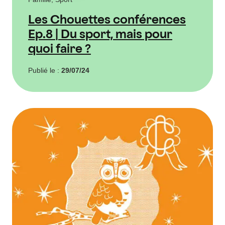
Les Chouettes conférences
Ep.8 | Du sport, mais pour
quoi faire ?
Publié le :
29/07/24