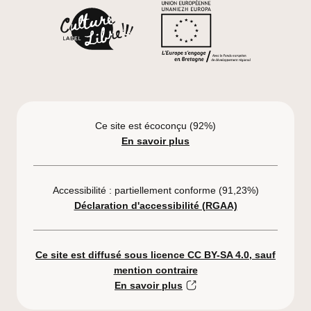
Cofinancé p
Label Culture Libre
Ce site est écoconçu (92%)
En savoir plus
Accessibilité : partiellement conforme (91,23%)
Déclaration d'accessibilité (RGAA)
Ce site est diffusé sous licence CC BY-SA 4.0, sauf
mention contraire
(nouvelle fenêtre)
En savoir plus
(nouvelle fenêtre)